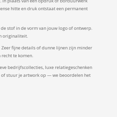
ft. In plaats van een opdruk of borduurwerk
ntense hitte en druk ontstaat een permanent
 de stof in de vorm van jouw logo of ontwerp.
originaliteit.
 Zeer fijne details of dunne lijnen zijn minder
 recht te komen.
ve bedrijfscollecties, luxe relatiegeschenken
m of stuur je artwork op — we beoordelen het