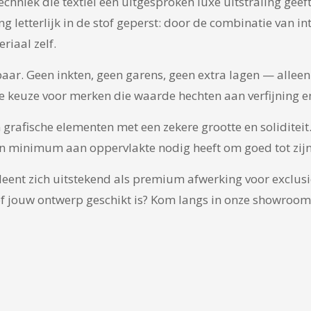
chniek die textiel een uitgesproken luxe uitstraling gee
 letterlijk in de stof geperst: door de combinatie van i
riaal zelf.
baar. Geen inkten, geen garens, geen extra lagen — alleen
 keuze voor merken die waarde hechten aan verfijning en 
n grafische elementen met een zekere grootte en soliditeit.
en minimum aan oppervlakte nodig heeft om goed tot zijn
eent zich uitstekend als premium afwerking voor exclusie
 of jouw ontwerp geschikt is? Kom langs in onze showroo