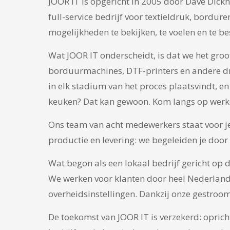
JOOR IT is opgericht in 2005 door Dave Dickh
full-service bedrijf voor textieldruk, bord
mogelijkheden te bekijken, te voelen en te b
Wat JOOR IT onderscheidt, is dat we het groo
borduurmachines, DTF-printers en andere druk
in elk stadium van het proces plaatsvindt, e
keuken? Dat kan gewoon. Kom langs op werkd
Ons team van acht medewerkers staat voor je
productie en levering: we begeleiden je door
Wat begon als een lokaal bedrijf gericht op d
We werken voor klanten door heel Nederland 
overheidsinstellingen. Dankzij onze gestroom
De toekomst van JOOR IT is verzekerd: opricht