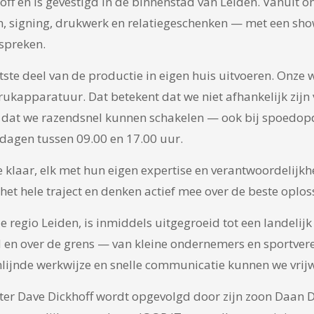
off en is gevestigd in de binnenstad van Leiden. Vanuit o
uren, signing, drukwerk en relatiegeschenken — met een s
espreken.
tste deel van de productie in eigen huis uitvoeren. Onze
apparatuur. Dat betekent dat we niet afhankelijk zijn va
n dat we razendsnel kunnen schakelen — ook bij spoedopd
agen tussen 09.00 en 17.00 uur.
 klaar, elk met hun eigen expertise en verantwoordelijkh
 het hele traject en denken actief mee over de beste oplo
e regio Leiden, is inmiddels uitgegroeid tot een landelij
en over de grens — van kleine ondernemers en sportvere
lijnde werkwijze en snelle communicatie kunnen we vrijwe
er Dave Dickhoff wordt opgevolgd door zijn zoon Daan Dick