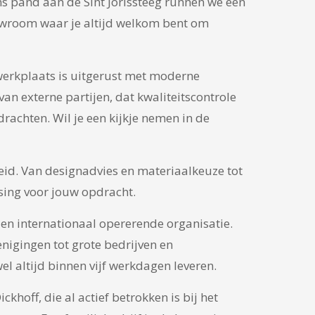
ns pand aan de Sint Jorissteeg runnen we een
howroom waar je altijd welkom bent om
 werkplaats is uitgerust met moderne
n externe partijen, dat kwaliteitscontrole
rachten. Wil je een kijkje nemen in de
eid. Van designadvies en materiaalkeuze tot
ssing voor jouw opdracht.
k en internationaal opererende organisatie.
nigingen tot grote bedrijven en
l altijd binnen vijf werkdagen leveren.
hoff, die al actief betrokken is bij het