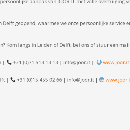
persoonlijke aanpak van JOOR IT met volle overtuiging voo
in Delft geopend, waarmee we onze persoonlijke service en
? Kom langs in Leiden of Delft, bel ons of stuur een mai
n |
+31 (0)71 513 13 13 | info@joor.it |
www.joor.it
lft |
+31 (0)15 455 02 66 | info@joor.it |
www.joor.i