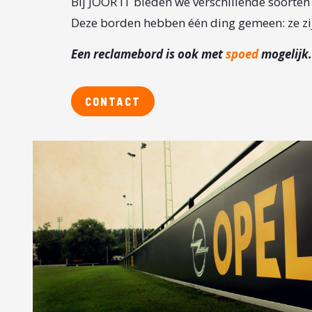
Bij JOOR IT bieden we verschillende soort
Deze borden hebben één ding gemeen: ze zij
Een
reclamebord is ook met
spoed
mogelijk.
CONTACT