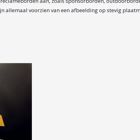
en reclameborden aan, zoals sponsorborden, outdoorbor
n allemaal voorzien van een afbeelding op stevig plaatm